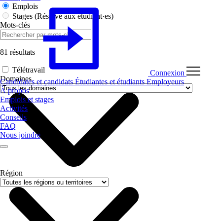
Emplois
Stages
(Réservé aux étudiant·es)
Mots-clés
81 résultats
Télétravail
Connexion
Domaines
Candidates et candidats
Étudiantes et étudiants
Employeurs
À propos
Emplois et stages
Activités
Conseils
FAQ
Nous joindre
Région