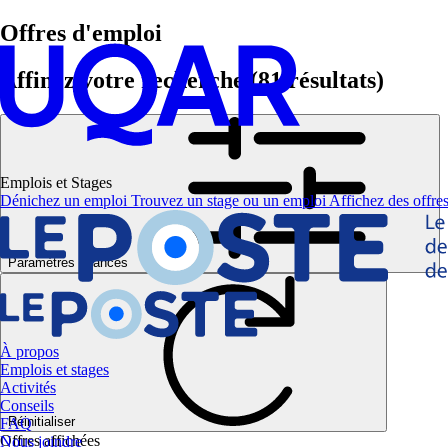
Offres d'emploi
Affinez votre recherche
(81 résultats)
Emplois et Stages
Dénichez un emploi
Trouvez un stage ou un emploi
Affichez des offres
Paramètres avancés
À propos
Emplois et stages
Activités
Conseils
Réinitialiser
FAQ
Offres affichées
Nous joindre