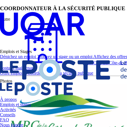
COORDONNATEUR À LA SÉCURITÉ PUBLIQUE
Autre
Emplois et Stages
Dénichez un emploi
Trouvez un stage ou un emploi
Affichez des offres
MRC de La Côte-de-B
Postuler maintenant
Offre emploi – Coordonnateur à la sécurité publique
Photos
À propos
Emplois et stages
Activités
Conseils
FAQ
Nous joindre