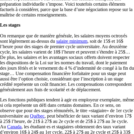
préparation individuelle s’impose. Voici toutefois certains éléments
factuels à considérer, parce que la base d’une négociation repose sur la
maîtrise de certains renseignements.
Les stages
On remarque que de manière générale, les salaires moyens octroyés
sont légèrement au-dessus du
salaire minimum
, soit de 15$ et 16$
l’heure pour des stages de premier cycle universitaire. Au deuxième
cycle, les salaires varient de 18$ l’heure et peuvent s’étendre à 25$…
De plus, les salaires et les avantages sociaux offerts doivent respecter
les dispositions de la Loi sur les normes du travail, dont le paiement
des jours fériés et le versement du 4 % d’indemnité de congé à la fin du
stage… Une compensation financière forfaitaire pour un stage peut
aussi être l’option choisie, considérant que l’inscription à un stage
crédité représente un coût financier. Les compensations correspondent
généralement aux frais de scolarité et de déplacement.
Les fonctions publiques tendent à agir en employeur exemplaire, même
si cela représente un défi dans certains domaines. En ce sens, on
observe que pour des stages rémunérés, le titre «stagiaire» de 1er cycle
universitaire au
Québec
, peut bénéficier de taux variant d’environ 17$
à 25$ l’heure, de 21$ à 27$ au 2e cycle et de 25$ à 27$ au 3e cycle.
Au
Canada
, les étudiant·es et stagiaires obtiennent des taux variant
d’environ 16$ à 24$ au 1er cycle, 22$ à 27$ au 2e cycle et 25$ à 33$