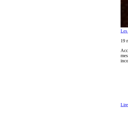
Les 
19 
Acco
mess
inco
Lire